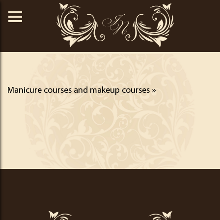
Центр
краси
Іванни
Пиріг
Manicure courses and makeup courses
»
Центр